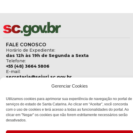
FALE CONOSCO
Horário de Expediente:
das 12h às 19h de Segunda a Sexta
Telefone:
+55 (48) 3664 5806
E-mail:
secretaria@sejuri.sc.gov.br
Telefone da Ouvidoria:
Gerenciar Cookies
0800-6448500
ENDEREÇO
Utilizamos cookies para aprimorar sua experiência de navegação no portal de
SEJURI - Secretaria de Estado de Justiça e Reintegração
serviços do estado de Santa Catarina. Ao clicar em “Aceitar”, você concorda
Social
com o uso de cookies e terá acesso a todas as funcionalidades do portal. Ao
clicar em "Negar" os cookies que não forem estritamente necessários serão
Rua Fúlvio Aducci, 1214 - Loja 06
desativados.
Bairro:
Estreito - Florianópolis - SC