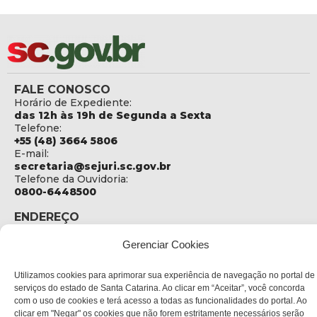
FALE CONOSCO
Horário de Expediente:
das 12h às 19h de Segunda a Sexta
Telefone:
+55 (48) 3664 5806
E-mail:
secretaria@sejuri.sc.gov.br
Telefone da Ouvidoria:
0800-6448500
ENDEREÇO
SEJURI - Secretaria de Estado de Justiça e Reintegração
Gerenciar Cookies
Social
Rua Fúlvio Aducci, 1214 - Loja 06
Utilizamos cookies para aprimorar sua experiência de navegação no portal de
Bairro:
serviços do estado de Santa Catarina. Ao clicar em “Aceitar”, você concorda
Estreito - Florianópolis - SC
com o uso de cookies e terá acesso a todas as funcionalidades do portal. Ao
CEP:
clicar em "Negar" os cookies que não forem estritamente necessários serão