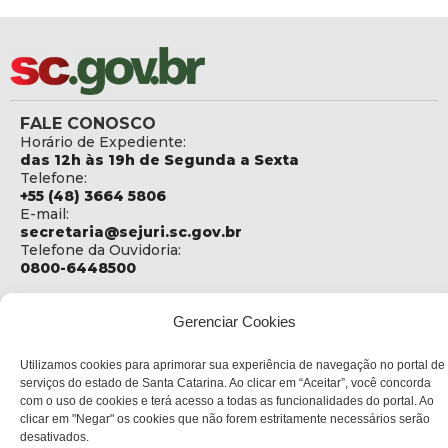
FALE CONOSCO
Horário de Expediente:
das 12h às 19h de Segunda a Sexta
Telefone:
+55 (48) 3664 5806
E-mail:
secretaria@sejuri.sc.gov.br
Telefone da Ouvidoria:
0800-6448500
ENDEREÇO
SEJURI - Secretaria de Estado de Justiça e Reintegração
Gerenciar Cookies
Social
Utilizamos cookies para aprimorar sua experiência de navegação no portal de
Rua Fúlvio Aducci, 1214 - Loja 06
serviços do estado de Santa Catarina. Ao clicar em “Aceitar”, você concorda
Bairro:
com o uso de cookies e terá acesso a todas as funcionalidades do portal. Ao
Estreito - Florianópolis - SC
clicar em "Negar" os cookies que não forem estritamente necessários serão
CEP:
desativados.
88075-000