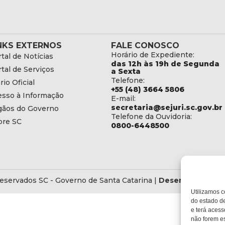
NKS EXTERNOS
FALE CONOSCO
Horário de Expediente:
tal de Notícias
das 12h às 19h de Segunda
tal de Serviços
a Sexta
Telefone:
rio Oficial
+55 (48) 3664 5806
esso à Informação
E-mail:
secretaria@sejuri.sc.gov.br
gãos do Governo
Telefone da Ouvidoria:
bre SC
0800-6448500
eservados SC - Governo de Santa Catarina |
Desenvolvedor: 
Utilizamos c
do estado de
e terá acess
não forem es