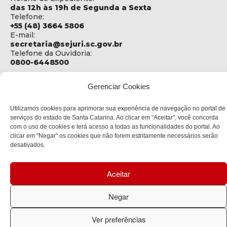
das 12h às 19h de Segunda a Sexta
Telefone:
+55 (48) 3664 5806
E-mail:
secretaria@sejuri.sc.gov.br
Telefone da Ouvidoria:
0800-6448500
ENDEREÇO
Gerenciar Cookies
SEJURI - Secretaria de Estado de Justiça e Reintegração
Social
Utilizamos cookies para aprimorar sua experiência de navegação no portal de
Rua Fúlvio Aducci, 1214 - Loja 06
serviços do estado de Santa Catarina. Ao clicar em “Aceitar”, você concorda
Bairro:
com o uso de cookies e terá acesso a todas as funcionalidades do portal. Ao
Estreito - Florianópolis - SC
clicar em "Negar" os cookies que não forem estritamente necessários serão
CEP:
desativados.
88075-000
Aceitar
Política de privacidade
Negar
Copyright © 2023 Todos os Direitos Reservados SC - Governo de
Santa Catarina |
Desenvolvedor: CIASC
Ver preferências