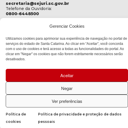
secretaria@sejuri.sc.gov.br
Telefone da Ouvidoria:
0800-6448500
ENDEREÇO
Gerenciar Cookies
SEJURI - Secretaria de Estado de Justiça e Reintegração
Social
Utilizamos cookies para aprimorar sua experiência de navegação no portal de
serviços do estado de Santa Catarina. Ao clicar em “Aceitar”, você concorda
Rua Fúlvio Aducci, 1214 - Loja 06
com o uso de cookies e terá acesso a todas as funcionalidades do portal. Ao
Bairro:
clicar em "Negar" os cookies que não forem estritamente necessários serão
Estreito - Florianópolis - SC
desativados.
CEP:
88075-000
Aceitar
Política de privacidade
Negar
Copyright © 2023 Todos os Direitos Reservados SC - Governo de
Santa Catarina |
Desenvolvedor: CIASC
Ver preferências
Política de
Política de privacidade e proteção de dados
cookies
pessoais