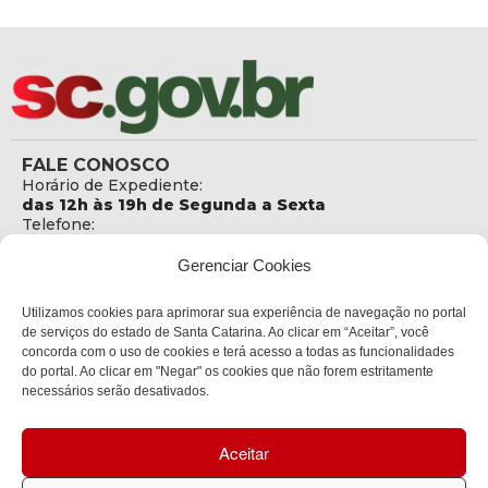
FALE CONOSCO
Horário de Expediente:
das 12h às 19h de Segunda a Sexta
Telefone:
+55 (48) 3664 5806
E-mail:
Gerenciar Cookies
secretaria@sejuri.sc.gov.br
Telefone da Ouvidoria:
Utilizamos cookies para aprimorar sua experiência de navegação no portal
0800-6448500
de serviços do estado de Santa Catarina. Ao clicar em “Aceitar”, você
concorda com o uso de cookies e terá acesso a todas as funcionalidades
ENDEREÇO
do portal. Ao clicar em "Negar" os cookies que não forem estritamente
SEJURI - Secretaria de Estado de Justiça e Reintegração
necessários serão desativados.
Social
Rua Fúlvio Aducci, 1214 - Loja 06
Aceitar
Bairro:
Estreito - Florianópolis - SC