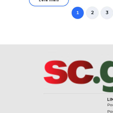
Leia mais
2
3
1
LI
Por
Por