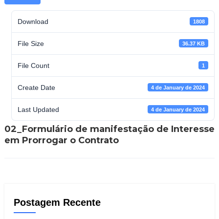
Download
1808
File Size
36.37 KB
File Count
1
Create Date
4 de January de 2024
Last Updated
4 de January de 2024
02_Formulário de manifestação de Interesse
em Prorrogar o Contrato
Postagem Recente