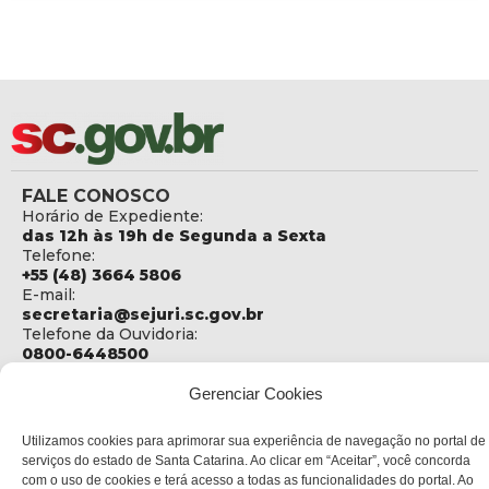
FALE CONOSCO
Horário de Expediente:
das 12h às 19h de Segunda a Sexta
Telefone:
+55 (48) 3664 5806
E-mail:
secretaria@sejuri.sc.gov.br
Telefone da Ouvidoria:
0800-6448500
ENDEREÇO
Gerenciar Cookies
SEJURI - Secretaria de Estado de Justiça e Reintegração
Social
Utilizamos cookies para aprimorar sua experiência de navegação no portal de
serviços do estado de Santa Catarina. Ao clicar em “Aceitar”, você concorda
Rua Fúlvio Aducci, 1214 - Loja 06
com o uso de cookies e terá acesso a todas as funcionalidades do portal. Ao