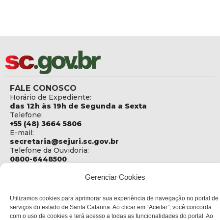
FALE CONOSCO
Horário de Expediente:
das 12h às 19h de Segunda a Sexta
Telefone:
+55 (48) 3664 5806
E-mail:
secretaria@sejuri.sc.gov.br
Telefone da Ouvidoria:
0800-6448500
ENDEREÇO
Gerenciar Cookies
SEJURI - Secretaria de Estado de Justiça e Reintegração
Social
Utilizamos cookies para aprimorar sua experiência de navegação no portal de
serviços do estado de Santa Catarina. Ao clicar em “Aceitar”, você concorda
Rua Fúlvio Aducci, 1214 - Loja 06
com o uso de cookies e terá acesso a todas as funcionalidades do portal. Ao