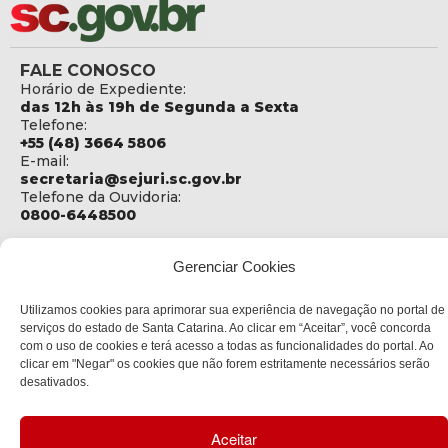
FALE CONOSCO
Horário de Expediente:
das 12h às 19h de Segunda a Sexta
Telefone:
+55 (48) 3664 5806
E-mail:
secretaria@sejuri.sc.gov.br
Telefone da Ouvidoria:
0800-6448500
ENDEREÇO
Gerenciar Cookies
SEJURI - Secretaria de Estado de Justiça e Reintegração
Social
Utilizamos cookies para aprimorar sua experiência de navegação no portal de
Rua Fúlvio Aducci, 1214 - Loja 06
serviços do estado de Santa Catarina. Ao clicar em “Aceitar”, você concorda
Bairro:
com o uso de cookies e terá acesso a todas as funcionalidades do portal. Ao
Estreito - Florianópolis - SC
clicar em "Negar" os cookies que não forem estritamente necessários serão
CEP:
desativados.
88075-000
Política de privacidade
Aceitar