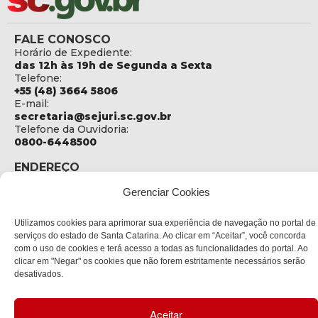
FALE CONOSCO
Horário de Expediente:
das 12h às 19h de Segunda a Sexta
Telefone:
+55 (48) 3664 5806
E-mail:
secretaria@sejuri.sc.gov.br
Telefone da Ouvidoria:
0800-6448500
ENDEREÇO
SEJURI - Secretaria de Estado de Justiça e Reintegração
Gerenciar Cookies
Social
Rua Fúlvio Aducci, 1214 - Loja 06
Utilizamos cookies para aprimorar sua experiência de navegação no portal de
Bairro:
serviços do estado de Santa Catarina. Ao clicar em “Aceitar”, você concorda
Estreito - Florianópolis - SC
com o uso de cookies e terá acesso a todas as funcionalidades do portal. Ao
CEP:
clicar em "Negar" os cookies que não forem estritamente necessários serão
88075-000
desativados.
Política de privacidade
Aceitar