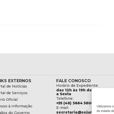
NKS EXTERNOS
FALE CONOSCO
Horário de Expediente:
tal de Notícias
das 12h às 19h de Segunda
tal de Serviços
a Sexta
Telefone:
rio Oficial
+55 (48) 3664 5806
esso à Informação
Utilizamos c
E-mail:
do estado de
secretaria@sejuri.sc.gov.br
gãos do Governo