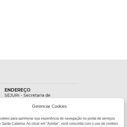
ENDEREÇO
SEJURI - Secretaria de
Estado de Justiça e
Gerenciar Cookies
Reintegração Social
Rua Fúlvio Aducci, 1214 -
ookies para aprimorar sua experiência de navegação no portal de serviços
Loja 06
 Santa Catarina. Ao clicar em “Aceitar”, você concorda com o uso de cookies
Bairro: