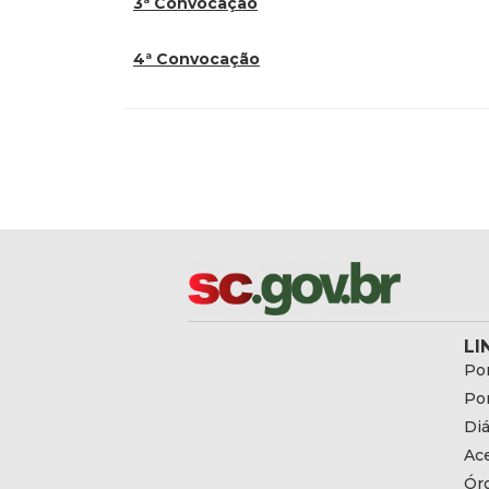
3ª Convocação
4ª Convocação
LI
Por
Por
Diá
Ac
Ór