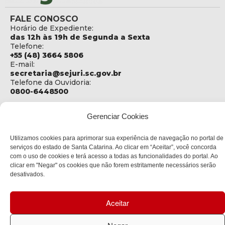
FALE CONOSCO
Horário de Expediente:
das 12h às 19h de Segunda a Sexta
Telefone:
+55 (48) 3664 5806
E-mail:
secretaria@sejuri.sc.gov.br
Telefone da Ouvidoria:
0800-6448500
ENDEREÇO
Gerenciar Cookies
SEJURI - Secretaria de Estado de Justiça e Reintegração
Social
Utilizamos cookies para aprimorar sua experiência de navegação no portal de
Rua Fúlvio Aducci, 1214 - Loja 06
serviços do estado de Santa Catarina. Ao clicar em “Aceitar”, você concorda
Bairro:
com o uso de cookies e terá acesso a todas as funcionalidades do portal. Ao
Estreito - Florianópolis - SC
clicar em "Negar" os cookies que não forem estritamente necessários serão
CEP:
desativados.
88075-000
Política de privacidade
Aceitar