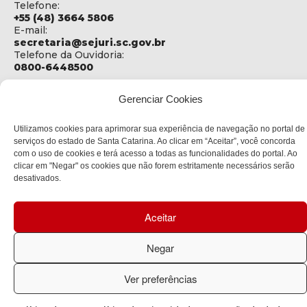
Telefone:
+55 (48) 3664 5806
E-mail:
secretaria@sejuri.sc.gov.br
Telefone da Ouvidoria:
0800-6448500
ENDEREÇO
Gerenciar Cookies
SEJURI - Secretaria de Estado de Justiça e Reintegração
Social
Utilizamos cookies para aprimorar sua experiência de navegação no portal de
Rua Fúlvio Aducci, 1214 - Loja 06
serviços do estado de Santa Catarina. Ao clicar em “Aceitar”, você concorda
Bairro:
com o uso de cookies e terá acesso a todas as funcionalidades do portal. Ao
Estreito - Florianópolis - SC
clicar em "Negar" os cookies que não forem estritamente necessários serão
CEP:
desativados.
88075-000
Aceitar
Política de privacidade
Negar
Copyright © 2023 Todos os Direitos Reservados SC - Governo de
Santa Catarina |
Desenvolvedor: CIASC
Ver preferências