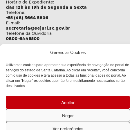
Horário de Expediente:
das 12h às 19h de Segunda a Sexta
Telefone:
+55 (48) 3664 5806
E-mail:
secretaria@sejuri.sc.gov.br
Telefone da Ouvidoria:
0800-6448500
ENDEREÇO
Gerenciar Cookies
SEJURI - Secretaria de Estado de Justiça e Reintegração
Social
Utilizamos cookies para aprimorar sua experiência de navegação no portal de
Rua Fúlvio Aducci, 1214 - Loja 06
serviços do estado de Santa Catarina. Ao clicar em “Aceitar”, você concorda
Bairro:
com o uso de cookies e terá acesso a todas as funcionalidades do portal. Ao
Estreito - Florianópolis - SC
clicar em "Negar" os cookies que não forem estritamente necessários serão
CEP:
desativados.
88075-000
Aceitar
Política de privacidade
Negar
Copyright © 2023 Todos os Direitos Reservados SC - Governo de
Santa Catarina |
Desenvolvedor: CIASC
Ver preferências